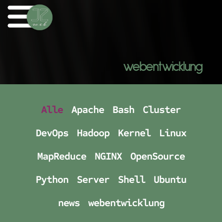
webentwicklung
Alle
Apache
Bash
Cluster
DevOps
Hadoop
Kernel
Linux
MapReduce
NGINX
OpenSource
Python
Server
Shell
Ubuntu
news
webentwicklung